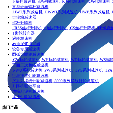
F系列减速机
S系列减速机
K系列减速机
R系列减速机
直廓环面蜗杆减速机
HWT系列减速机
HWWT系列减速机
HWB系列减速机
齿轮箱减速器
丝杆升降机
JRSS丝杆升降机
SJ丝杆升降机
CS丝杆升降机
TP螺旋
T齿轮转向器
涡轮减速机
石油泥浆搅拌器
设备专用减速机
圆弧齿蜗轮减速机
CW蜗轮减速机
WH蜗轮减速机
WD蜗轮减速机
WS蜗
平面二次包络减速机
PWU系列减速机
PWS系列减速机
TPG系列减速机
TP
行星摆线针轮减速机
X系列摆线针轮减速机
8000系列摆线针轮减速机
升降机联动平台
浓缩刮泥机减速机
摆线针轮减速机
热门产品