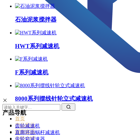
石油泥浆搅拌器
HWT系列减速机
F系列减速机
8000系列摆线针轮立式减速机
产品导航
首页
产品展示
齿轮减速机
新闻资讯
直廓环面蜗杆减速机
公司介绍
齿轮箱减速器