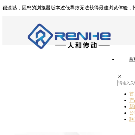
很遗憾，因您的浏览器版本过低导致无法获得最佳浏览体验，
首
首
产
新
公
联