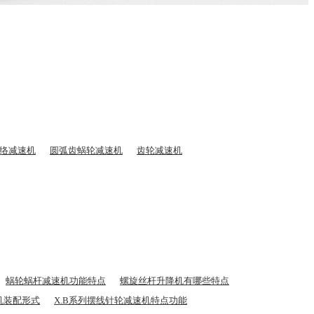
络减速机
圆弧齿蜗轮减速机
齿轮减速机
蜗轮蜗杆减速机功能特点
螺旋丝杆升降机有哪些特点
机装配形式
X.B系列摆线针轮减速机特点功能